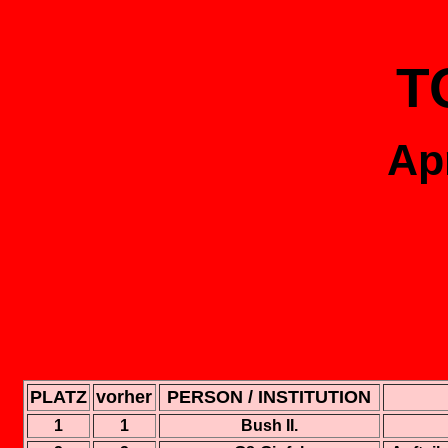
T
Ap
PLATZ
vorher
PERSON / INSTITUTION
1
1
Bush II.