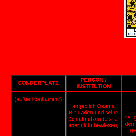
PERSON /
SONDERPLATZ
INSTITUTION
(außer Konkurrenz)
angeblich Osama
Bin Laden und seine
der 
Schlafmützen (bisher
den 
aber nicht bewiesen)
ge