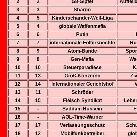
2
2
G8-Gipfel
Aufteil
3
3
Sharon
4
5
Kinderschänder-Welt-Liga
5
4
globale Waffenmafia
6
6
Putin
7
7
internationale Folterknechte
Ru
8
9
Atom-Bande
Spor
9
8
Gen-Mafia
Wa
10
10
Steuerparadiese
K
11
13
Groß-Konzern
e
Ziv
12
14
Internationaler Gerichtsho
f
13
11
Schröde
r
14
15
Fleisch-Syndika
t
Leben
15
-
Saddam Hussei
n
E
16
-
AOL-Time-Warner
17
17
Verfassungsschutz
Schu
18
12
Mobilfunkbetreiber
glo