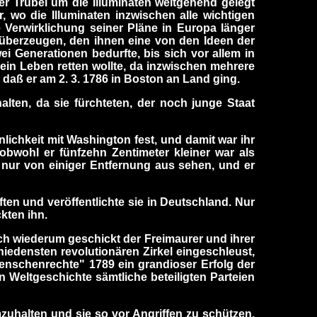
r Trubel um die Illuminaten weitgehend gelegt
 wo die Illuminaten inzwischen alle wichtigen
e Verwirklichung seiner Pläne in Europa länger
 überzeugen, den ihnen eine von den Ideen der
ei Generationen bedurfte, bis sich vor allem in
sein Leben retten wollte, da inzwischen mehrere
, daß er am 2. 3. 1786 in Boston an Land ging.
lten, da sie fürchteten, der noch junge Staat
nlichkeit mit Washington fest, und damit war ihr
obwohl er fünfzehn Zentimeter kleiner war als
 nur von einiger Entfernung aus sehen, und er
ten und veröffentlichte sie in Deutschland. Nur
kten ihn.
ich wiederum geschickt der Freimaurer und ihrer
iedensten revolutionären Zirkel eingeschleust,
Menschenrechte" 1789 ein grandioser Erfolg der
n Weltgeschichte sämtliche beteiligten Parteien
mzuhalten und sie so vor Angriffen zu schützen.