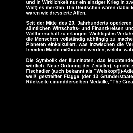
und in Wirklichkeit nur ein einziger Krieg in 
Welt) es merkten. Die Deutschen waren dabei le
waren wie dressierte Affen.
Seit der Mitte des 20. Jahrhunderts operieren
sämtlichen Wirtschafts- und Finanzkreisen und
Weltherrschaft zu erlangen. Wichtigstes Verfah
die Menschen vollständig abhängig zu machen
Planeten einkalkuliert, was inzwischen die V
fremden Macht mißbraucht werden, welche wahr
Die Symbolik der Illuminaten, das leuchte
wörtlich: Neue Ordnung der Zeitalter), spricht 
Fischadler (auch bekannt als "Weiskopf(!)-Adler
weiß gestreifter Flagge (der 13 Gründersta
Rückseite einundderselben Medaille, "The Great