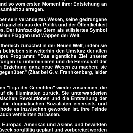
 und so vom ersten Moment ihrer Entstehung an
ksamkeit zu erregen.
ber sein verändertes Wesen, seine gedrungene
gänzlich aus der Politik und der Öffentlichkeit
Der fünfzackige Stern als stilisiertes Symbol
vielen Flaggen und Wappen der Welt.
tbereich zunächst in der Neuen Welt, indem sie
 betrieben sie weiterhin den Umsturz der alten
ts Programm: "Das eigentliche Ziel unserer
erungen zu unterminieren und die Herrschaft der
rten Erziehung ganz neue Wesen zu machen: sie
nüber." (Zitat bei G. v. Franhkenberg, leider
chen "Liga der Gerechten" wieder zusammen, die
uf die Illuminaten zurück. Sie unterwanderten
russischen Revolutionen und die Entstehung der
 die dogmatischen Sozialisten einerseits und
ethode es inzwischen geworden ist, ihre Feinde
 auch vernichten zu lassen.
en Europas, Amerikas und Asiens und bewirkten
Zweck sorgfältig geplant und vorbereitet worden