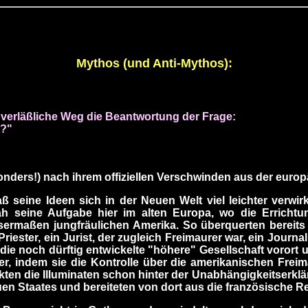
Mythos (und Anti-Mythos):
e verläßliche Weg
die Beantwortung der Frage:
s?"
sonders!) nach ihrem offiziellen Verschwinden aus der europ
seine Ideen sich in der Neuen Welt viel leichter verwirkli
sah seine Aufgabe hier im alten Europa, wo die Erricht
ssermaßen jungfräulichen Amerika. So überquerten bereits 
riester, ein Jurist, der zugleich Freimaurer war, ein Journal
 die noch dürftig entwickelte "höhere" Gesellschaft vorort
, indem sie die Kontrolle über die amerikanischen Frei
ckten die Illuminaten schon hinter der Unabhängigkeitserk
euen Staates und bereiteten von dort aus die französische Re