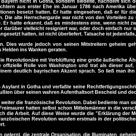
Bayern nicht in Gotha, sondern siedelte, nachdem sich de
öchtern aus erster Ehe im Januar 1786 nach Amerika über,
itionen besetzt hatten. Er hatte eingesehen, daß er für di
Die alte Herrschergarde war nicht von den Vorteilen zu
. Er hatte erkannt, daß es mindestens eine, wenn nicht zw
r darüber vielleicht resigniert war, oder doch einfach nur 
setzt hatten, ist nicht überliefert. Tatsache ist jedenfalls
 Dies wurde jedoch von seinen Mitstreitern geheim geha
s Helden ins Wanken geraten.
die Revolutionäre mit Verblüffung eine große äußerliche Äh
ffizielle Rolle von Washington und trat als dieser auf, 
inem deutlich bayrischen Akzent sprach. So ließ man ihn
 Asylant in Gotha und verfaßte seine Rechtfertigungsschrif
ußten über seinen wahren Aufenthaltsort Bescheid und dec
 weiter die französische Revolution. Dabei bediente man s
Freimaurer hatten selbst schon Mittelsmänner in die versch
lich die Arbeit. Auf diese Weise wurde die "Erklärung der 
 französischen Revolution wurden erstmals in der politische
rt.
elernt, die zentrale Organisation, die Illuminaten, gehei