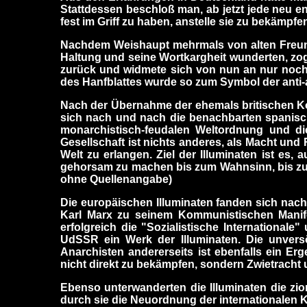
Stattdessen beschloß man, ab jetzt jede neu e
fest im Griff zu haben, anstelle sie zu bekämp
Nachdem Weishaupt mehrmals von alten Freund
Haltung und seine Wortkargheit wunderten, zog 
zurück und widmete sich von nun an nur noch s
des Hanfblattes wurde so zum Symbol der anti-a
Nach der Übernahme der ehemals britischen Kol
sich nach und nach die benachbarten spanische
monarchistisch-feudalen Weltordnung und d
Gesellschaft ist nichts anderes, als Macht und
Welt zu erlangen. Ziel der Illuminaten ist e
gehorsam zu machen bis zum Wahnsinn, bis zum
ohne Quellenangabe)
Die europäischen Illuminaten fanden sich nach
Karl Marx zu seinem Kommunistischen Manifest
erfolgreich die "Sozialistische International
UdSSR ein Werk der Illuminaten. Die unversö
Anarchisten andererseits ist ebenfalls ein Er
nicht direkt zu bekämpfen, sondern Zwietracht 
Ebenso unterwanderten die Illuminaten die zi
durch sie die Neuordnung der internationalen K