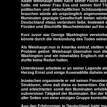
Adam Weishaupt blieb nach seiner Flucht aus 
hatte, mit seiner Frau Eva und seinen fünf T
politischen und wirtschaftlichen Schlüsselpos
brauchen würde als ursprünglich angenommen. 
Illuminaten geprägte Gesellschaft bieten würde
Deutschland etwas verändern ließe. Inwieweit e
Fürsten und Bischöffe Meuchelmörder auf ihn ange
Kurz zuvor war George Washington verstorben.
könnte durch die Verkündung des Todes seine
Als Weishaupt nun in Amerika eintraf, stellten 
Problem gelöst: Weishaupt übernahm nun die o
Washington und ein miserables Englisch mit e
durfte keine Reden halten.
Unterdessen arbeitete er an seiner Legende als
Herzog Ernst und einige Auserwählte daheim w
Inzwischen organisierte er mit seinen Freunden
Strukturen, ohne daß diese es bemerkten. Die 
und erleichterten somit den Illuminaten erheb
subversiven Tätigkeit der Illuminaten. Bei der
aller Seiten von einer einzigen Gruppe kontrollie
Aus den Erfahrungen in Deutschland hatte man g