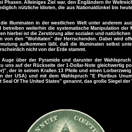
zwei Phasen. Alleiniges Ziel war, den Engländern ihr Weltr
diglich nützliche Idioten, die aus Nationaldünkel bis heut
 die Illuminaten in der westlichen Welt unter anderem au
 betreiben weiterhin die systematische Manipulation der 
ren hierbei ist die Zerstörung aller sozialen und natürlich
 von den "Wohltaten" der Herrschenden. Dabei wird off
ermutung aufkommen läßt, daß die Illuminaten selbst un
scheinlich nicht von der Erde stammt.
nde Auge über der Pyramide und darunter der Wahlspruc
zu uns auf der Rückseite der 1-Dollar-Note gleichwertig po
)", der in seinen Krallen 13 Pfeile und einen Lorberzweig (
aten der USA) und mit dem Wahlspruch "E Pluribus Unu
 Seal Of The United States" genannt, das große Siegel der 