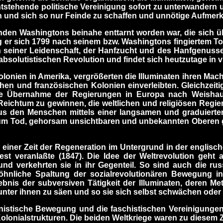
ntstehende politische Vereinigung sofort zu unterwandern
fen und sich so nur Feinde zu schaffen und unnötige Aufmer
en Washingtons beinahe enttarnt worden war, die sich ü
er sich 1799 nach seinem bzw. Washingtons fingiertem Tod 
einer Leidenschaft, der Hanfzucht und des Hanfgenusses. 
bsolutistischen Revolution und findet sich heutzutage in 
onien in Amerika, vergrößerten die Illuminaten ihren Mach
n und französischen Kolonien einverleibten. Gleichzeitig
ie Übernahme der Regierungen in Europa nach Weishaup
 Reichtum zu gewinnen, die weltlichen und religiösen Regi
s, aus den Menschen mittels einer langsamen und graduie
 Tod, gehorsam unsichtbaren und unbekannten Oberen gege
 einer Zeit der Regeneration im Untergrund in der englis
 veranlaßte (1847). Die Idee der Weltrevolution geht a
e" und verkehrten sie in ihr Gegenteil. So sind auch die 
hnliche Spaltung der sozialrevolutionären Bewegung in
gebnis der subversiven Tätigkeit der Illuminaten, deren M
unter ihnen zu säen und so sie sich selbst schwächen oder
onistische Bewegung und die faschistischen Vereinigung
olonialstrukturen. Die beiden Weltkriege waren zu diesem 