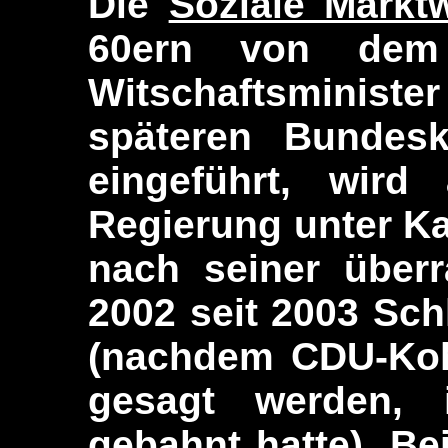
Die
Soziale Marktw
60ern von dem
Witschaftsminister
späteren
Bundesk
eingeführt, wir
Regierung unter K
nach seiner über
2002 seit 2003 Sch
(nachdem CDU-Kohl
gesagt werden,
gebahnt hatte). Be