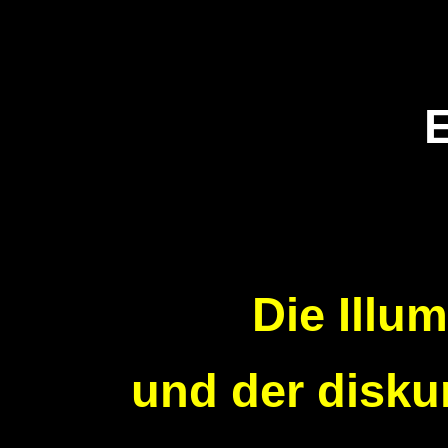
E
Die Illu
und der disku