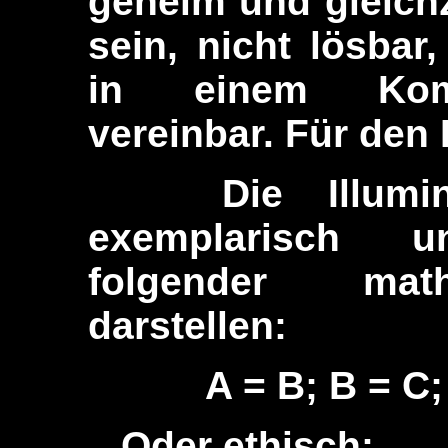
geheim und gleichz
sein, nicht lösbar
in einem Komp
vereinbar. Für den 
Die Illuminat
exemplarisch 
folgender mat
darstellen:
A = B; B = C;
Oder ethisch: