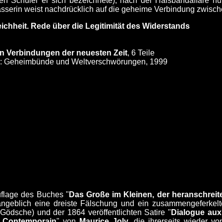
en Schüler er sich bezeichnete), nach der Halsbandaffäre nu
rfasserin weist nachdrücklich auf die geheime Verbindung zwisc
eichheit. Rede über die Legitimität des Widerstands
n Verbindungen der neuesten Zeit
, 6 Teile
el: Geheimbünde und Weltverschwörungen, 1999
uflage des Buches "
Das Große im Kleinen, der heranschreit
angeblich eine dreiste Fälschung und ein zusammengeferkel
ödsche) und der 1864 veröffentlichten Satire "
Dialogue aux
n Contemporain
" von
Maurice
Joly
, die ihrerseits wieder 