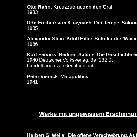
Otto
Rahn
: Kreuzzug gegen den Gral
1933
Udo Freiherr von
Khaynach
: Der Tempel Salomo
1935
Alexander
Stein
: Adolf Hitler, Schüler der 'Wei
1936
Kurt
Fervers
: Berliner Salons. Die Geschichte
1940 Deutscher Volksverlag, 8ø. 232 S.
handelt auch von den illuminati
Peter
Viereck
: Metapolitics
1941
Werke mit ungewissem Erscheinun
Herbert G.
Wells
: Die offene Verschwörung. Auf