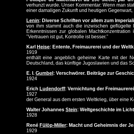
verhunzt wurde. Unser Kommentar: Wenn man statt "
einer damaligen Zukunft und heutigen Gegenwart, i
Lenin
: Diverse Schriften vor allem zum Imperia
von ihm stammt auch die inzwischen geflügelte R
Erkenntnissen zur globalen Machtkonzentration 
"Vertrauen ist gut, Kontrolle ist besser."
Karl
Heise
: Entente, Freimaurerei und der Weltk
1919
enthält eine angeblich geheime Karte mit der N
Deutschland, das künftige Jugoslawien und das S
E. I.
Gumbel
: Verschwörer. Beiträge zur Geschi
1924
Erich
Ludendorff
: Vernichtung der Freimaurerei
1927
der General aus dem ersten Weltkrieg, über eine 
Walter Johannes
Stein
: Weltgeschichte im Licht
1928
René
Fülöp-Miller
: Macht und Geheimnis der Je
1929