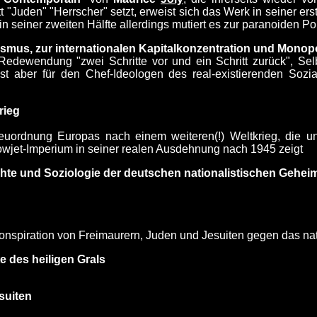
Juden" "Herrscher" setzt, erweist sich das Werk in seiner ers
n seiner zweiten Hälfte allerdings mutiert es zur paranoiden P
lismus, zur internationalen Kapitalkonzentration und Monop
edewendung "zwei Schritte vor und ein Schritt zurück", Sel
ist aber für den Chef-Ideologen des real-existierenden Soz
rieg
euordnung Europas nach einem weiteren(!) Weltkrieg, die u
owjet-Imperium in seiner realen Ausdehnung nach 1945 zeigt
chte und Soziologie der deutschen nationalistischen Gehei
Konspiration von Freimaurern, Juden und Jesuiten gegen das n
e des heiligen Grals
suiten