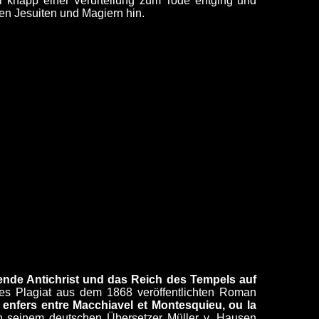
r knapp einer Verurteilung zum Tode entging und
hen Jesuiten und Magiern hin.
ende Antichrist und das Reich des Tempels auf
tes Plagiat aus dem 1868 veröffentlichten Roman
 enfers entre Macchiavel et Montesquieu, ou la
von seinem deutschen Übersetzer Müller v. Hausen