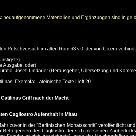
s: neuaufgenommene Materialien und Ergänzungen sind in gelb 
ten Putschversuch im alten Rom 63 v.0, der von Cicero verhind
ünstigste)
e Ausgabe, oder)
niuratio, Josef. Lindauer (Herausgeber, Übersetzung und Komme
tilinas: Exempla: Lateinische Texte Heft 20
atilinas Griff nach der Macht
en Cagliostro Aufenthalt in Mitau
 Jahr zuvor in der "Berlinischen Monatsschrift" veröffentlicht u
Betrügereien des Cagliostro, der sich mit seinen Zaubertrick