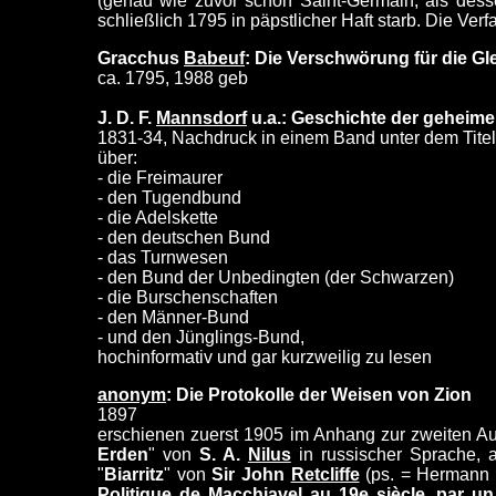
(genau wie zuvor schon Saint-Germain, als dess
schließlich 1795 in päpstlicher Haft starb. Die Ve
Gracchus
Babeuf
: Die Verschwörung für die Gl
ca. 1795, 1988 geb
J. D. F.
Mannsdorf
u.a.: Geschichte der geheime
1831-34, Nachdruck in einem Band unter dem Tit
über:
- die Freimaurer
- den Tugendbund
- die Adelskette
- den deutschen Bund
- das Turnwesen
- den Bund der Unbedingten (der Schwarzen)
- die Burschenschaften
- den Männer-Bund
- und den Jünglings-Bund,
hochinformativ und gar kurzweilig zu lesen
anonym
: Die Protokolle der Weisen von Zion
1897
erschienen zuerst 1905 im Anhang zur zweiten A
Erden
" von
S. A.
Nilus
in russischer Sprache, 
"
Biarritz
" von
Sir John
Retcliffe
(ps. = Hermann G
Politique de Macchiavel au 19e siècle, par u