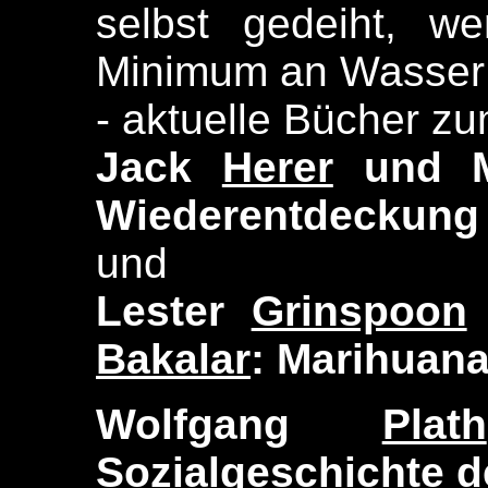
selbst gedeiht, w
Minimum an Wasser 
- aktuelle Bücher z
Jack
Herer
und M
Wiederentdeckung
und
Lester
Grinspoon
Bakalar
: Marihuana
Wolfgang
Plath
Sozialgeschichte d