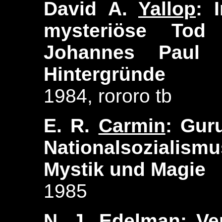
David A.
Yallop
: 
mysteriöse Tod 
Johannes Paul 
Hintergründe
1984, rororo tb
E. R.
Carmin
: Gur
Nationalsozialism
Mystik und Magie
1985
N. J.
Edelman
: V