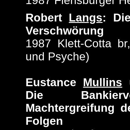
1987 Flensburger He
Robert
Langs
: Di
Verschwörung
1987 Klett-Cotta br
und Psyche)
Eustance
Mullins
Die Bankierv
Machtergreifung d
Folgen