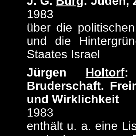
J. G.
Burg
: Juden, 
1983
über die politische
und die Hintergrü
Staates Israel
Jürgen
Holtorf
:
Bruderschaft. Fre
und Wirklichkeit
1983
enthält u. a. eine L