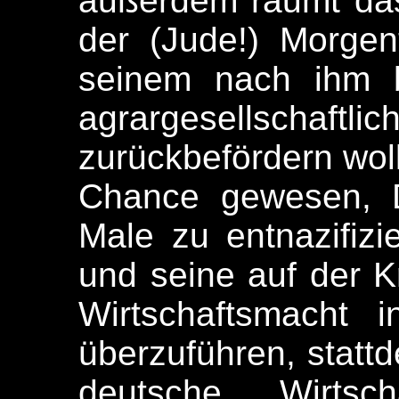
außerdem räumt das
der (Jude!) Morge
seinem nach ihm b
agrargesellsch
zurückbefördern woll
Chance gewesen, D
Male zu entnazifizie
und seine auf der K
Wirtschaftsmacht i
überzuführen, statt
deutsche Wirtscha