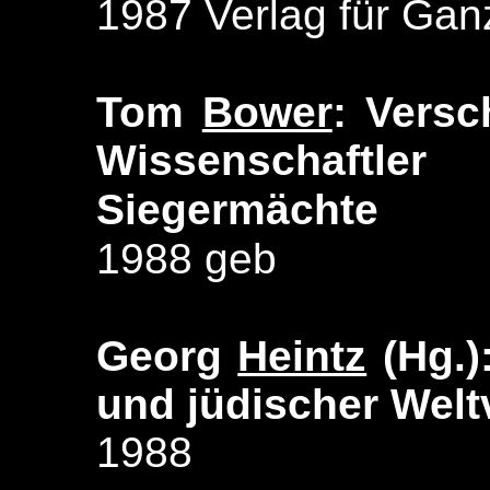
1987 Verlag für Gan
Tom
Bower
: Versc
Wissenschaft
Siegermächte
1988 geb
Georg
Heintz
(Hg.)
und jüdischer Wel
1988