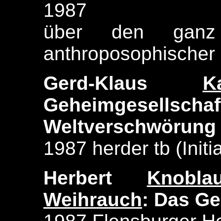
1987
über den ganz
anthroposophischer S
Gerd-Klaus
K
Geheimgesellschaf
Weltverschwörung
1987 herder tb (Initi
Herbert
Knobla
Weihrauch
: Das G