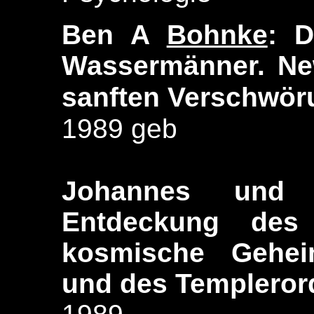
Ben A
Bohnke
: D
Wassermänner. New
sanften Verschwör
1989 geb
Johannes un
Entdeckung des 
kosmische Gehei
und des Templeror